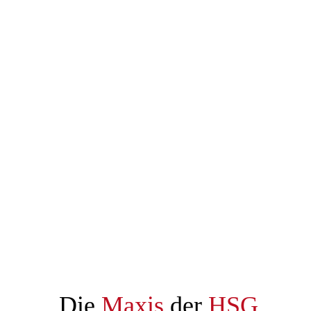
Galerie
Mannschaften
Trainer:innen
Home
Trainingszeiten
Die
Maxis
der
HSG