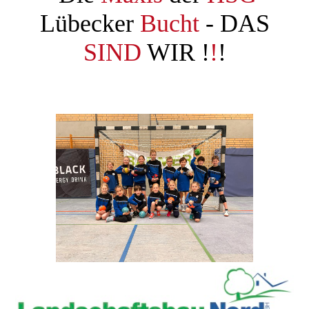
Ergebnisse / Liveticker
Lübecker
Bucht
- DAS
SIND
WIR !
!
!
Stammvereine
Sponsoren
Sporthallen der HSG
Vorstand / Kontakt
Impressum